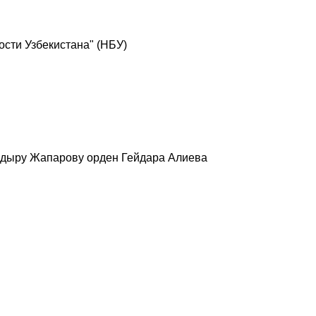
сти Узбекистана" (НБУ)
адыру Жапарову орден Гейдара Алиева