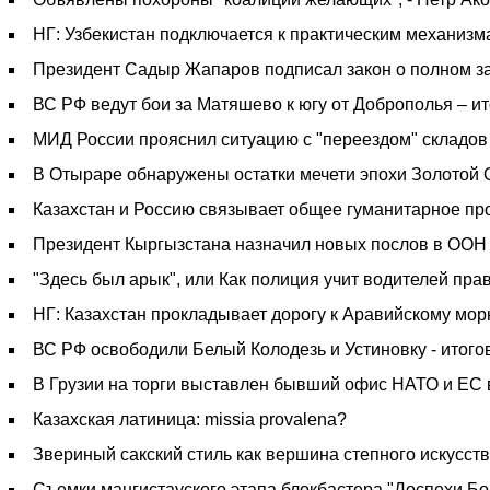
НГ: Узбекистан подключается к практическим механиз
Президент Садыр Жапаров подписал закон о полном за
ВС РФ ведут бои за Матяшево к югу от Доброполья – ит
МИД России прояснил ситуацию с "переездом" складов W
В Отыраре обнаружены остатки мечети эпохи Золотой
Казахстан и Россию связывает общее гуманитарное про
Президент Кыргызстана назначил новых послов в ООН
"Здесь был арык", или Как полиция учит водителей пра
НГ: Казахстан прокладывает дорогу к Аравийскому мо
ВС РФ освободили Белый Колодезь и Устиновку - итогов
В Грузии на торги выставлен бывший офис НАТО и ЕС 
Казахская латиница: missia provalena?
Звериный сакский стиль как вершина степного искусст
Съемки мангистауского этапа блокбастера "Доспехи Бо