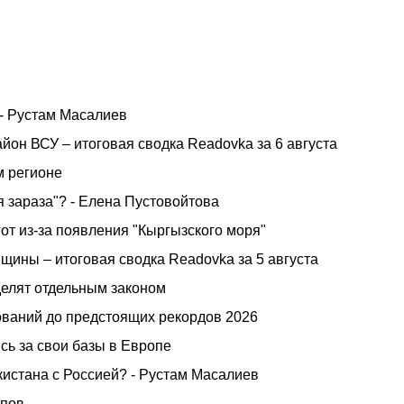
 - Рустам Масалиев
он ВСУ – итоговая сводка Readovka за 6 августа
м регионе
я зараза"? - Елена Пустовойтова
т из-за появления "Кыргызского моря"
щины – итоговая сводка Readovka за 5 августа
делят отдельным законом
ований до предстоящих рекордов 2026
сь за свои базы в Европе
кистана с Россией? - Рустам Масалиев
опов