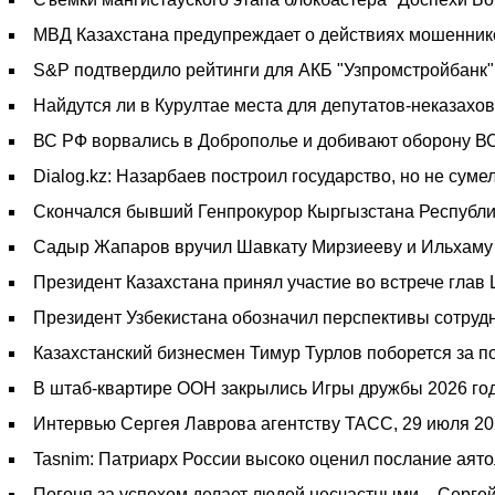
МВД Казахстана предупреждает о действиях мошенник
S&P подтвердило рейтинги для АКБ "Узпромстройбанк"
Найдутся ли в Курултае места для депутатов-неказахо
ВС РФ ворвались в Доброполье и добивают оборону ВСУ
Dialog.kz: Назарбаев построил государство, но не сумел
Скончался бывший Генпрокурор Кыргызстана Республи
Садыр Жапаров вручил Шавкату Мирзиееву и Ильхаму 
Президент Казахстана принял участие во встрече глав
Президент Узбекистана обозначил перспективы сотруд
Казахстанский бизнесмен Тимур Турлов поборется за 
В штаб-квартире ООН закрылись Игры дружбы 2026 год
Интервью Сергея Лаврова агентству ТАСС, 29 июля 20
Tasnim: Патриарх России высоко оценил послание аят
Погоня за успехом делает людей несчастными, - Серге