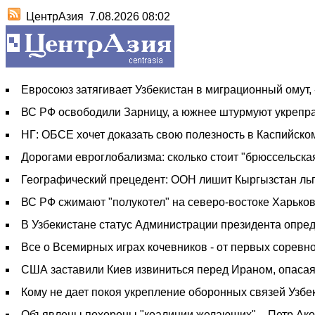
ЦентрАзия
7.08.2026 08:02
Евросоюз затягивает Узбекистан в миграционный омут,
ВС РФ освободили Зарницу, а южнее штурмуют укрепрай
НГ: ОБСЕ хочет доказать свою полезность в Каспийско
Дорогами евроглобализма: сколько стоит "брюссельска
Географический прецедент: ООН лишит Кыргызстан льго
ВС РФ сжимают "полукотел" на северо-востоке Харьков
В Узбекистане статус Администрации президента опре
Все о Всемирных играх кочевников - от первых соревн
США заставили Киев извиниться перед Ираном, опасая
Кому не дает покоя укрепление оборонных связей Узбе
Объявлены похороны "коалиции желающих", - Петр Ак