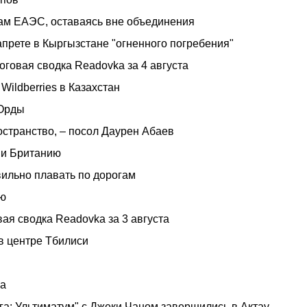
мам ЕАЭС, оставаясь вне объединения
прете в Кыргызстане "огненного погребения"
оговая сводка Readovka за 4 августа
ildberries в Казахстан
 Орды
странство, – посол Даурен Абаев
 и Британию
вильно плавать по дорогам
рю
ая сводка Readovka за 3 августа
в центре Тбилиси
ва
га: Ультиматум" с Джеки Чаном завершились в Актау