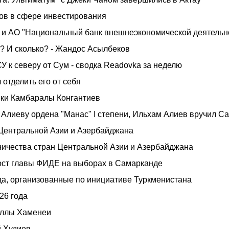
ов в сфере инвестирования
 и АО "Национальный банк внешнеэкономической деятельно
в? И сколько? - Жандос Асылбеков
 к северу от Сум - сводка Readovka за неделю
 отделить его от себя
ки Камбаралы Конгантиев
Алиеву ордена "Манас" I степени, Ильхам Алиев вручил С
 Центральной Азии и Азербайджана
ничества стран Центральной Азии и Азербайджана
пост главы ФИДЕ на выборах в Самарканде
а, организованные по инициативе Туркменистана
26 года
оллы Хаменеи
й Худиев